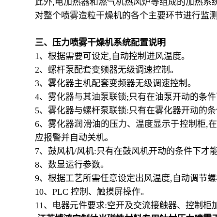
此外
,
电加热器和燃气机热风炉等组成的加热系
对整个喷雾造粒干燥机的各个主要环节进行监
三、
压力喷雾干燥机系统配置说明
1
、根据需要可设定
,
自动控制进风温度。
2
、螺杆泵配套变频器无级调速控制。
3
、雾化器主机配套变频器无级调速控制。
4
、雾化器与其油泵联锁
;
只有在油泵开动的条件
5
、雾化器与螺杆泵联锁
:
只有在雾化器开动的条
6
、雾化器润滑油的压力、温度显示于控制柜
,
在
应报警并自动关机。
7
、鼓风机
/
风机
:
只有在鼓风机开动的条件下才
8
、数显运行参数。
9
、根据工艺所需任意设定出风温度
,
自动调节螺
10
、
PLC
控制、触摸屏操作。
11
、电器元件要求
:
空开及交流接触器、控制柜