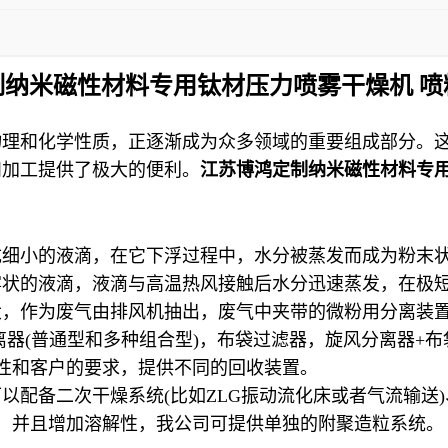
制纳米磁性材料专用钛材压力喷雾干燥机 喷
物理和化学性质，正逐渐成为众多领域的重要组成部分。
和加工提供了极大的便利。
江苏博鸿定制纳米磁性材料专
成细小的液滴，在它下浮过程中，水分被蒸发而成为粉末
雾状的液滴，液滴与高温热风接触后水分迅速蒸发，在极
大，作为废气由排风机抽出，废气中夹带的微粉用分离装
离器
(
普通型和多种组合型
)
，布袋过滤器，旋风分离器
+
布
性和客户的要求，提供不同的回收装置。
可以配备二次干燥系统
(
比如
ZLG
振动流化床或者气流输送
)
，并且增加溶解性，我公司可提供单独的附聚造粒系统。