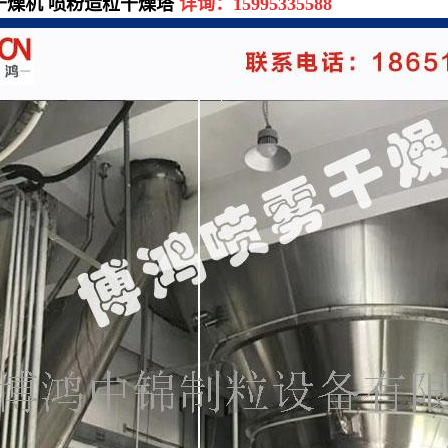
干燥机 喷粉造粒干燥塔
详询：
15995335588