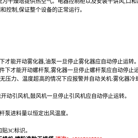
统为干燥塔提供热空气。电器控制柜以及安装干讲风
,
口和
测和控制
,
保证整个设备的正常运行。
下才能开动雾化器
,
油泵一旦停止雾化器应自动停止运转
件下才能开动螺杆泵
,
雾化器一旦停止螺杆泵应自动停止
无压力、温度超高的情况下应报警并自动关机
:
雾化器冷
能开动引风机
,
鼓风机一旦停止引风机应自动停止运转。
杆泵进料量以恒定出风温度。
加贴
3C
标识。