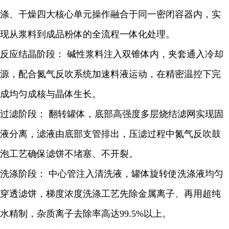
涤、干燥四大核心单元操作融合于同一密闭容器内，实
现从浆料到成品粉体的全流程一体化处理。
反应结晶阶段： 碱性浆料注入双锥体内，夹套通入冷却
源，配合氮气反吹系统加速料液运动，在精密温控下完
成均匀成核与晶体生长。
过滤阶段： 翻转罐体，底部高强度多层烧结滤网实现固
液分离，滤液由底部支管排出，压滤过程中氮气反吹鼓
泡工艺确保滤饼不堵塞、不开裂。
洗涤阶段： 中心管注入清洗液，罐体旋转使洗涤液均匀
穿透滤饼，梯度浓度洗涤工艺先除金属离子、再用超纯
水精制，杂质离子去除率高达99.5%以上。