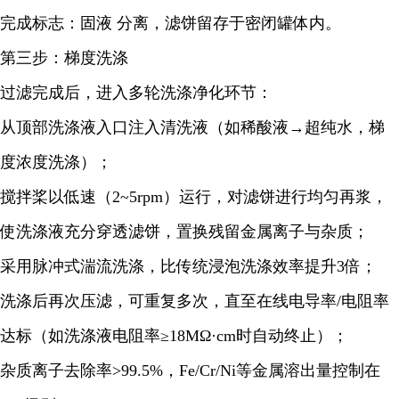
完成标志：固液 分离，滤饼留存于密闭罐体内。
第三步：梯度洗涤
过滤完成后，进入多轮洗涤净化环节：
从顶部洗涤液入口注入清洗液（如稀酸液→超纯水，梯
度浓度洗涤）；
搅拌桨以低速（2~5rpm）运行，对滤饼进行均匀再浆，
使洗涤液充分穿透滤饼，置换残留金属离子与杂质；
采用脉冲式湍流洗涤，比传统浸泡洗涤效率提升3倍；
洗涤后再次压滤，可重复多次，直至在线电导率/电阻率
达标（如洗涤液电阻率≥18MΩ·cm时自动终止）；
杂质离子去除率>99.5%，Fe/Cr/Ni等金属溶出量控制在