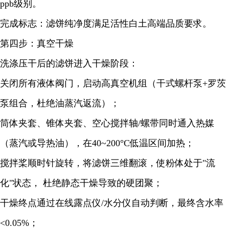
ppb级别。
完成标志：滤饼纯净度满足活性白土高端品质要求。
第四步：真空干燥
洗涤压干后的滤饼进入干燥阶段：
关闭所有液体阀门，启动高真空机组（干式螺杆泵+罗茨
泵组合，杜绝油蒸汽返流）；
筒体夹套、锥体夹套、空心搅拌轴/螺带同时通入热媒
（蒸汽或导热油），在40~200°C低温区间加热；
搅拌桨顺时针旋转，将滤饼三维翻滚，使粉体处于"流
化"状态， 杜绝静态干燥导致的硬团聚；
干燥终点通过在线露点仪/水分仪自动判断，最终含水率
<0.05%；