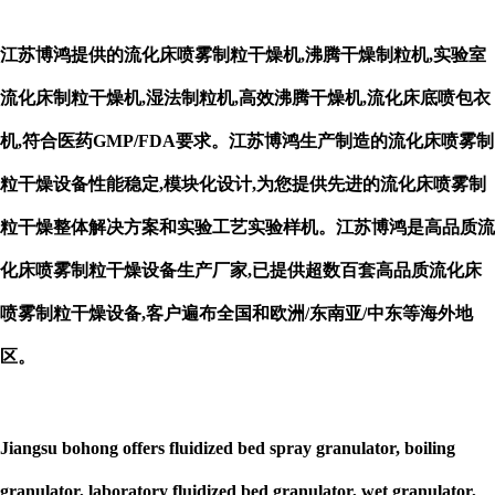
江苏博鸿提供的流化床喷雾制粒干燥机
,
沸腾干燥制粒机
,实验室
流化床制粒干燥机,湿法制粒机,高效沸腾干燥机,流化床底喷包衣
机,符合医药GMP/FDA要求。
江苏博鸿生产制造的
流化床喷雾制
粒干燥
设备性能稳定
,模块化设计,
为
您
提供
先进的
流化床喷雾制
粒干燥
整体解决方案
和
实验工艺实验样机。
江苏博鸿是高品质流
化床喷雾制粒干燥设备生产厂家
,
已提供
超
数百套
高品质流化床
喷雾制粒干燥设备
,客户
遍布全国和欧洲
/
东南亚
/
中东等海外地
区。
Jiangsu bohong offers fluidized bed spray granulator, boiling
granulator, laboratory fluidized bed granulator, wet granulator,