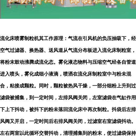
流化床喷雾制粒机
其工作原理：气流在引风机的负压抽吸下，经
空气过滤器、换热器、送风道从气流分布板进入流化床制粒室，
将粉末鼓动沸腾成流化态。雾化液态物料与压缩空气经各自管道
进入喷头，雾化成细小液滴，喷洒在流化床制粒室中与粉未混
合，粘接成颗粒。同时，颗粒被热风干燥，一部分细粉上升到过
滤袋被捕集，到一定时间，左排风阀关闭，左室滤袋在气缸作用
下上下抖动，被抖下的粉未落回流化床中再次制粒。抖袋后左排
风阀又开启，一定时间后右排风阀关闭，过滤室右室滤袋抖动。
左右两室以此循环交替抖动，清理捕集到的粉末，使过滤袋保持