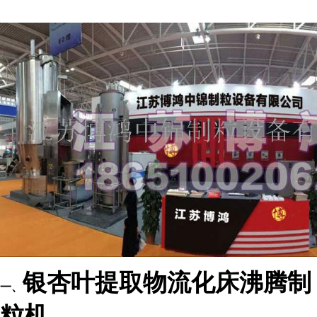
银杏叶提取物流化床沸腾制
一、
粒机