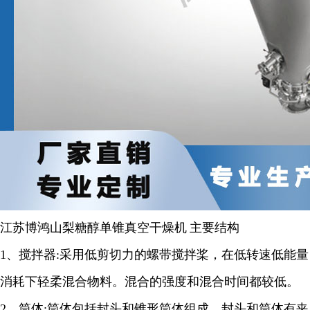
江苏博鸿
山梨糖醇
单锥真空干燥机
主要结构
1、
搅拌器
:
采用低剪切力的螺带搅拌桨，在低转速低能量
消耗下轻柔混合物料。混合的强度和混合时间都较低。
2
、筒体
:
筒体包括封头和锥形筒体组成，封头和筒体有夹