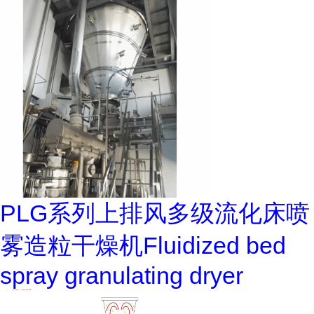
PLG系列上排风多级流化床喷
雾造粒干燥机Fluidized bed
spray granulating dryer