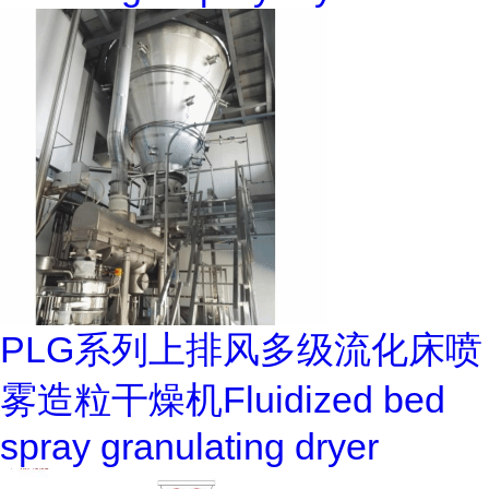
PLG系列上排风多级流化床喷
雾造粒干燥机Fluidized bed
spray granulating dryer