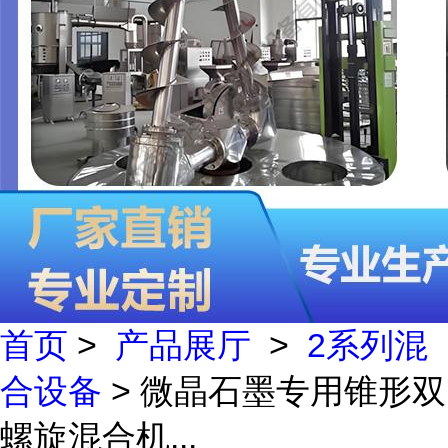
首页
>
产品展厅
>
2系列混
合设备
> 微晶石墨专用锥形双
螺旋混合机...