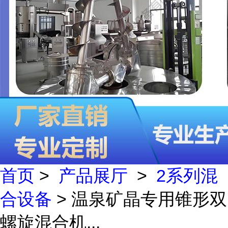
首页
>
产品展厅
>
2系列混
合设备
> 温泉矿晶专用锥形双
螺旋混合机...