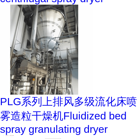
PLG系列上排风多级流化床喷
雾造粒干燥机Fluidized bed
spray granulating dryer