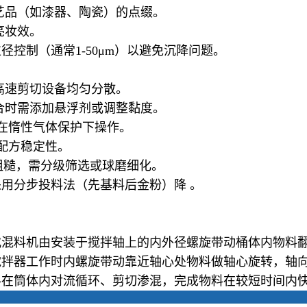
艺品（如漆器、陶瓷）的点缀。
亮妆效。
控制（通常1-50μm）以避免沉降问题。
高速剪切设备均匀分散。
混合时需添加悬浮剂或调整黏度。
需在惰性气体保护下操作。
配方稳定性。
面粗糙，需分级筛选或球磨细化。
用分步投料法（先基料后金粉）降 。
式混料机
由安装于搅拌轴上的内外径螺旋带动桶体内物料翻
搅拌器工作时内螺旋带动靠近轴心处物料做轴心旋转，轴
料在筒体内对流循环、剪切渗混，完成物料在较短时间内