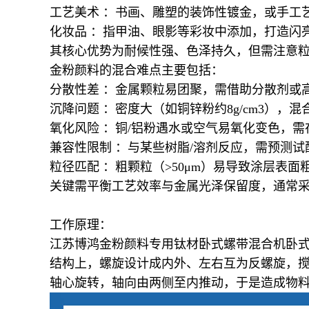
工艺美术 ：书画、雕塑的装饰性镀金，或手工
化妆品 ：指甲油、眼影等彩妆中添加，打造闪
其核心优势为耐候性强、色泽持久，但需注意粒径
金粉颜料的混合难点主要包括：
分散性差 ：金属颗粒易团聚，需借助分散剂或
沉降问题 ：密度大（如铜锌粉约8g/cm3），
氧化风险 ：铜/铝粉遇水或空气易氧化变色，
兼容性限制 ：与某些树脂/溶剂反应，需预测试
粒径匹配 ：粗颗粒（>50μm）易导致涂层表
关键需平衡工艺效率与金属光泽保留度，通常采
工作原理：
江苏博鸿金粉颜料专用钛材卧式螺带混合机卧
结构上，螺旋设计成内外、左右互为反螺旋，
轴心旋转，轴向由两侧至内推动，于是造成物