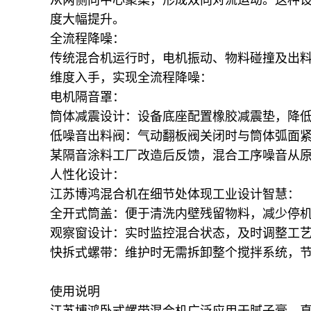
度大幅提升。
全流程降噪：
传统混合机运行时，电机振动、物料碰撞及出
维度入手，实现全流程降噪：
电机隔音罩：
筒体减震设计：设备底座配置橡胶减震垫，降
低噪音出料阀：气动翻板阀关闭时与筒体弧面
某隔音涂料工厂改造后反馈，混合工序噪音从
人性化设计：
江苏博鸿混合机在细节处体现工业设计智慧：
全开式筒盖：便于清洗内壁残留物料，减少停
观察窗设计：实时监控混合状态，及时调整工
快拆式螺带：维护时无需拆卸整个搅拌系统，
使用说明
江苏博鸿卧式螺带混合机广泛应用于腻子膏、真