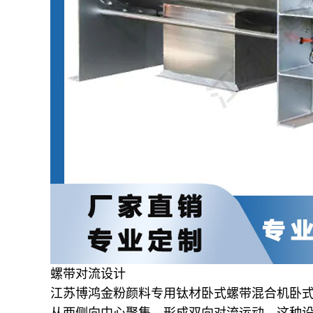
螺带对流设计
江苏博鸿金粉颜料专用钛材卧式螺带混合机卧
从两侧向中心聚集，形成双向对流运动。这种