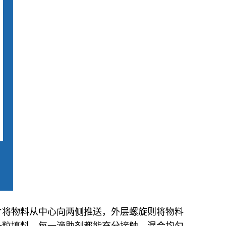
片将物料从中心向两侧推送，外层螺旋则将物料
一粒填料、每一滴助剂都能充分接触，混合均匀