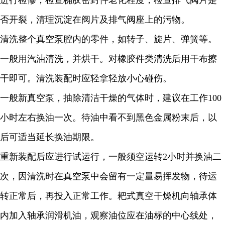
进行检修，检查桷胶密封件老化程度，检查排气阀片是
否开裂，清理沉淀在阀片及排气阀座上的污物。
清洗整个真空泵腔内的零件，如转子、旋片、弹簧等。
一般用汽油清洗，并烘干。对橡胶件类清洗后用干布擦
干即可。清洗装配时应轻拿轻放小心碰伤。
一般新真空泵，抽除清洁干燥的气体时，建议在工作
100
小时左右换油一次。待油中看不到黑色金属粉末后，以
后可适当延长换油期限。
重新装配后应进行试运行，一般须空运转
2
小时并换油二
次，因清洗时在真空泵中会留有一定量易挥发物，待运
转正常后，再投入正常工作。耙式真空干燥机向轴承体
内加入轴承润滑机油，观察油位应在油标的中心线处，