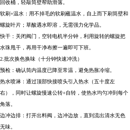
回收桶，轻敲筒壁帮助滑落。
软刷+温水：用不掉毛的软刷蘸温水，自上而下刷筒壁和
螺旋叶片；草酸遇水即溶，无需强力化学品。
快干：关闭阀门，空转电机半分钟，利用旋转的螺旋把
水珠甩干，再用干净布擦一遍即可下班。
2.批次换色换味（十分钟快速冲洗）
预检：确认筒内温度已降至常温，避免热胀冷缩。
热水喷淋：通过顶部快接喷头引入热水（五十度左
右），同时让螺旋慢速公转+自转，使热水均匀冲到每个
角落。
边冲边排：打开出料阀，边冲边放，直到流出清水无色
无味。