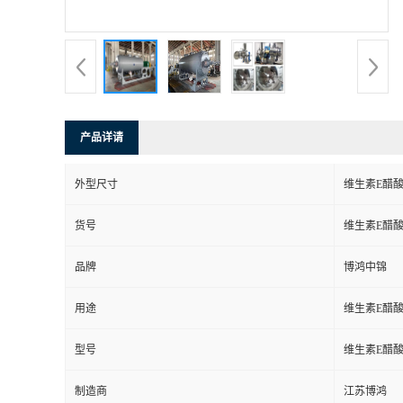
产品详请
外型尺寸
维生素E醋
货号
维生素E醋
品牌
博鸿中锦
用途
维生素E醋
型号
维生素E醋
制造商
江苏博鸿