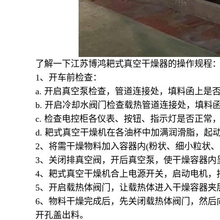
了解一下江苏博鸿
耙式真空干燥器的操作规程
1
、开车前检查：
a.
开启真空泵检查，管道连接处，填料函上是
b.
开启冷却水阀门检查载热管道连接处，填料
c.
检查电控柜各仪表、按钮、指示灯是否正常
d.
耙式真空干燥机在各油杯中加满润滑脂，起
2
、将需干燥物料加入容器内
(
粉状、细小粒状、
3
、关闭排真空阀，开后真空泵，使干燥容器内
4
、耙式真空干燥机合上电源开关，启动电机，
5
、开启载热体阀门，让载热体进入干燥容器夹
6
、物料干燥完成后，先关闭载热体阀门，然后
开孔盖出料。