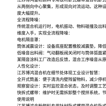
从两侧向中心聚集，形成双向对流运动。这种
度大幅提升。
全流程降噪：
传统混合机运行时，电机振动、物料碰撞及出
维度入手，实现全流程降噪：
电机隔音罩：
筒体减震设计：设备底座配置橡胶减震垫，降
低噪音出料阀：气动翻板阀关闭时与筒体弧面
某隔音涂料工厂改造后反馈，混合工序噪音从
人性化设计：
江苏博鸿混合机在细节处体现工业设计智慧：
全开式筒盖：便于清洗内壁残留物料，减少停
观察窗设计：实时监控混合状态，及时调整工
快拆式螺带：维护时无需拆卸整个搅拌系统，
使用说明
江苏博鸿金粉颜料专用钛材卧式螺带混合机卧