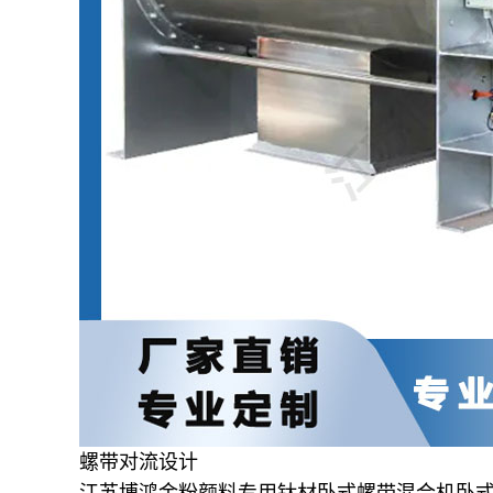
螺带对流设计
江苏博鸿金粉颜料专用钛材卧式螺带混合机卧