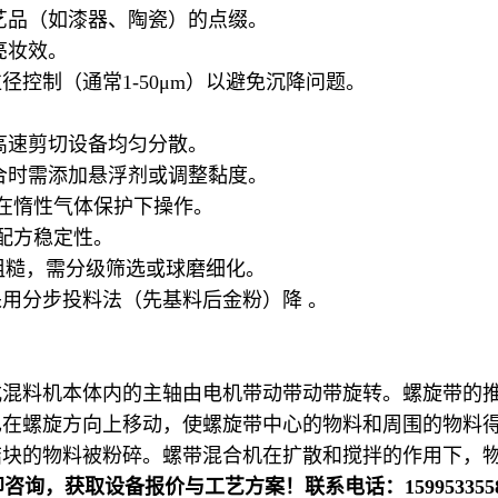
艺品（如漆器、陶瓷）的点缀。
亮妆效。
控制（通常1-50μm）以避免沉降问题。
高速剪切设备均匀分散。
混合时需添加悬浮剂或调整黏度。
需在惰性气体保护下操作。
配方稳定性。
面粗糙，需分级筛选或球磨细化。
用分步投料法（先基料后金粉）降 。
混料机本体内的主轴由电机带动带动带旋转。螺旋带的推
在螺旋方向上移动，使螺旋带中心的物料和周围的物料得
结块的物料被粉碎。螺带混合机在扩散和搅拌的作用下，
咨询，获取设备报价与工艺方案！联系电话：159953355