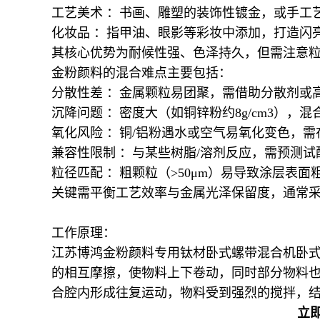
工艺美术 ：书画、雕塑的装饰性镀金，或手工
化妆品 ：指甲油、眼影等彩妆中添加，打造闪
其核心优势为耐候性强、色泽持久，但需注意粒径
金粉颜料的混合难点主要包括：
分散性差 ：金属颗粒易团聚，需借助分散剂或
沉降问题 ：密度大（如铜锌粉约8g/cm3），
氧化风险 ：铜/铝粉遇水或空气易氧化变色，
兼容性限制 ：与某些树脂/溶剂反应，需预测试
粒径匹配 ：粗颗粒（>50μm）易导致涂层表
关键需平衡工艺效率与金属光泽保留度，通常采
工作原理：
江苏博鸿金粉颜料专用钛材卧式螺带混合机卧式
的相互摩擦，使物料上下卷动，同时部分物料也
合腔内形成往复运动，物料受到强烈的搅拌，
立即