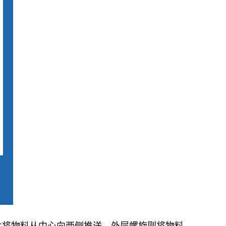
片将物料从中心向两侧推送，外层螺旋则将物料