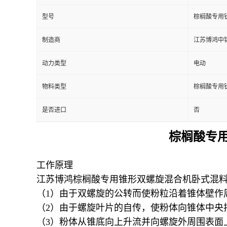
型号
棕榈酸专用
制造商
江苏博鸿中
动力类型
电动
物料类型
棕榈酸专用
是否进口
否
棕榈酸
专
工作原理
江苏博鸿棕榈酸专用锥形双螺旋混合机卧式混
（1）由于双螺旋的公转而使粉粒沿着锥体壁作
（2）由于螺旋叶片的自传，使粉体向锥体中央
（3）粉体从锥底向上升流并向螺旋外周围表面