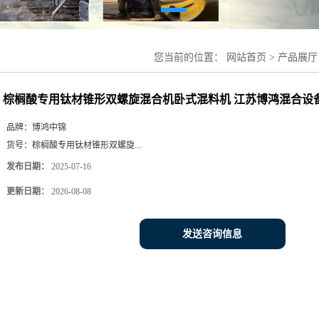
您当前的位置：
网站首页
>
产品展厅
料机 江苏博鸿混合设备
棕榈酸专用钛材锥形双螺旋混合机卧式混料机 江苏博鸿混合设
品牌：
博鸿中锦
货号：
棕榈酸专用钛材锥形双螺旋...
发布日期：
2025-07-16
更新日期：
2026-08-08
发送咨询信息