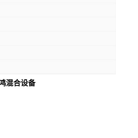
鸿混合设备