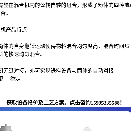
螺旋在混合机内的公转自转的组合，形成了粉体的四种流
混合。
料机产品特点
筒体的自身翻转运动使得物料混合均匀度高，混合时间短
料的快速均匀混合。
闭无缝对接，亦可实现进料设备与筒体的自动对接
更 、稳定。
获取设备报价及工艺方案，点击咨询15995335588！