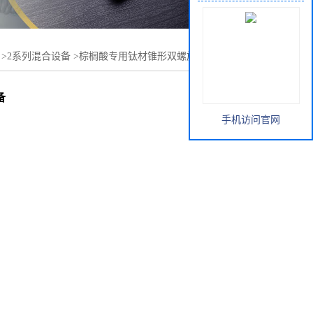
>
2系列混合设备
>
棕榈酸专用钛材锥形双螺旋混合机卧式混
备
手机访问官网