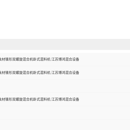
钛材锥形双螺旋混合机卧式混料机 江苏博鸿混合设备
钛材锥形双螺旋混合机卧式混料机 江苏博鸿混合设备
钛材锥形双螺旋混合机卧式混料机 江苏博鸿混合设备