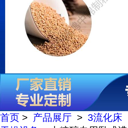
首页
>
产品展厅
>
3流化床