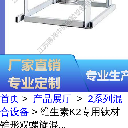
首页
>
产品展厅
>
2系列混
合设备
> 维生素K2专用钛材
锥形双螺旋混...