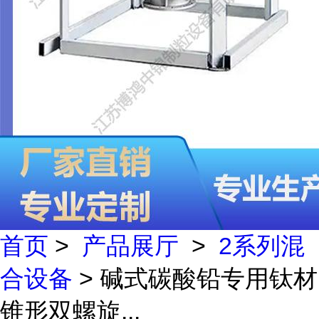
首页
>
产品展厅
>
2系列混
合设备
> 碱式碳酸铅专用钛材
锥形双螺旋...