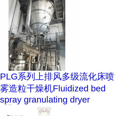
PLG系列上排风多级流化床喷
雾造粒干燥机Fluidized bed
spray granulating dryer