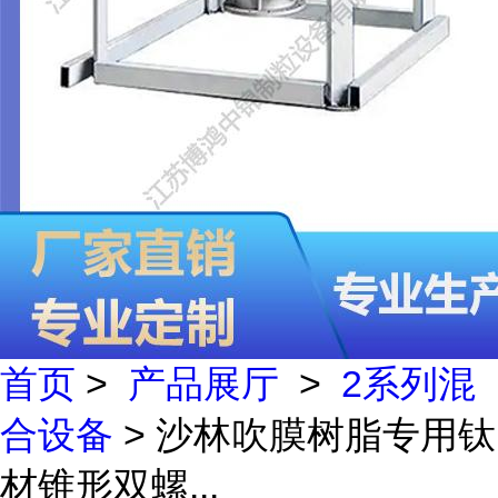
首页
>
产品展厅
>
2系列混
合设备
> 沙林吹膜树脂专用钛
材锥形双螺...