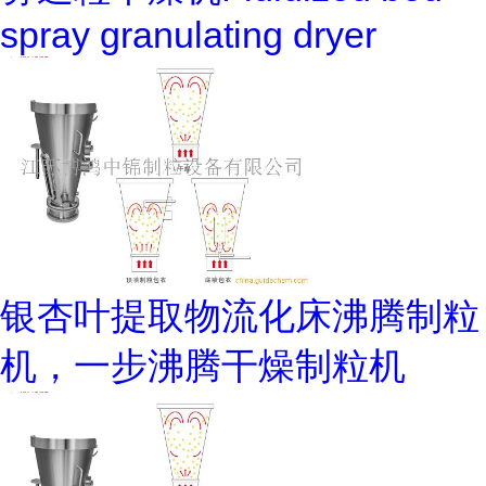
spray granulating dryer
银杏叶提取物流化床沸腾制粒
机，一步沸腾干燥制粒机