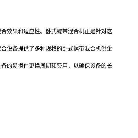
混合效果和适应性。卧式螺带混合机正是针对这
混合设备提供了多种规格的卧式螺带混合机供企
设备的易损件更换周期和费用，以确保设备的长