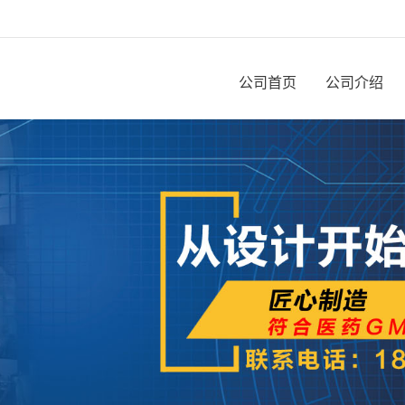
公司首页
公司介绍