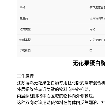
型号
无花果蛋白
制造商
江苏博鸿中
动力类型
电动
物料类型
无花果蛋白
是否进口
否
无花果蛋白
工作原理
江苏博鸿无花果蛋白酶专用钛材卧式螺带混合
外层螺旋将靠近筒壁的物料向中心推动，
内层螺旋则将中心区域的物料向外侧输送。
这种双向对流运动使物料在筒体内反复翻滚、