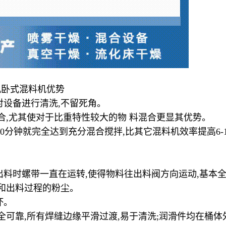
机卧式混料机优势
对设备进行清洗,不留死角。
匀混合,尤其使对于比重特性较大的物 料混合更显其优势。
10分钟就完全达到充分混合搅拌,比其它混料机效率提高6-
出料时螺带一直在运转,使得物料往出料阀方向运动,基本
合和出料过程的粉尘。
坏。
全可靠,所有焊缝边缘平滑过渡,易于清洗;润滑件均在桶体