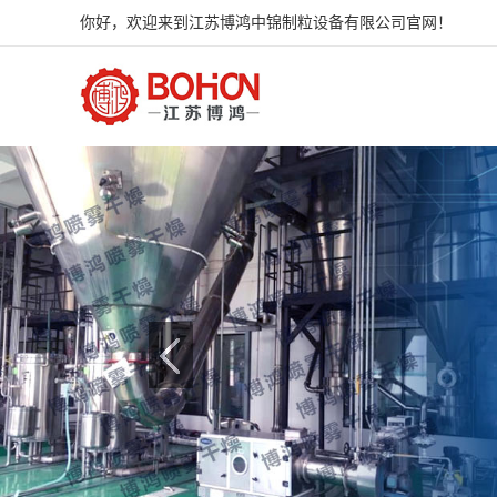
你好，欢迎来到江苏博鸿中锦制粒设备有限公司官网！