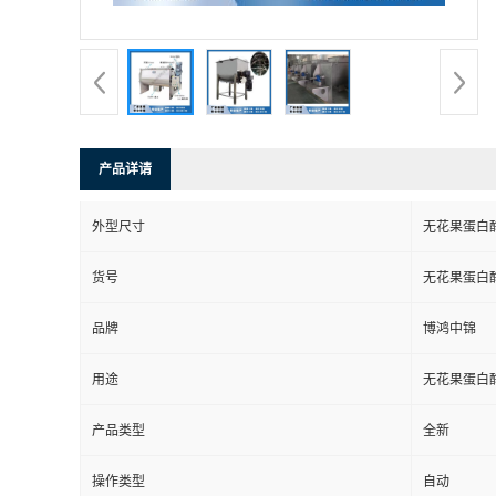
产品详请
外型尺寸
无花果蛋白
货号
无花果蛋白
品牌
博鸿中锦
用途
无花果蛋白
产品类型
全新
操作类型
自动