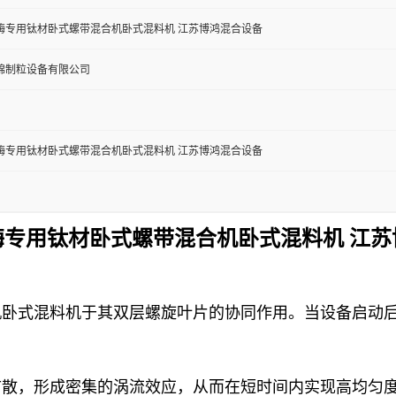
酶专用钛材卧式螺带混合机卧式混料机 江苏博鸿混合设备
锦制粒设备有限公司
酶专用钛材卧式螺带混合机卧式混料机 江苏博鸿混合设备
酶专用钛材卧式螺带混合机卧式混料机 江苏
机卧式混料机于其双层螺旋叶片的协同作用。当设备启动
扩散，形成密集的涡流效应，从而在短时间内实现高均匀