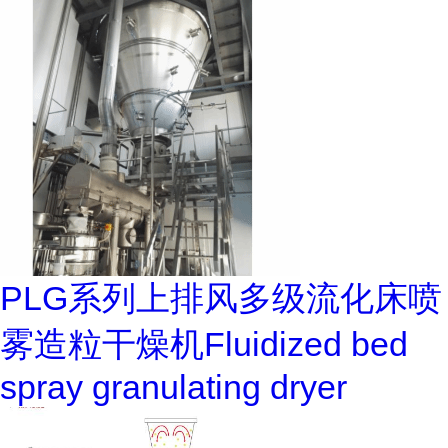
PLG系列上排风多级流化床喷
雾造粒干燥机Fluidized bed
spray granulating dryer