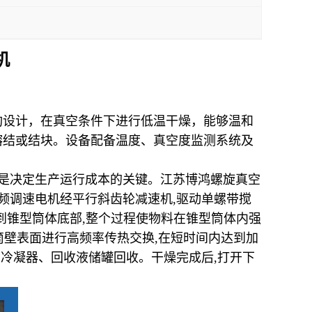
机
构设计，在真空条件下进行低温干燥，能够温和
熔结或结块。设备配备温度、真空度监测系统及
是决定生产运行成本的关键。
江苏博鸿
螺旋真空
频调速电机经平行斜齿轮减速机
,
驱动单螺带搅
到锥型筒体底部
,
整个过程使物料在锥型筒体内强
筒壁表面进行高频率传热交换
,
在短时间内达到加
加冷凝器、回收液储罐回收。干燥完成后
,
打开下