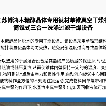
江苏博鸿
木糖醇晶体专用钛材单锥真空干燥
筒锥式三合一洗涤过滤干燥设备
于木糖醇晶体脱水的专用干燥设备。该设备采用单锥形结
过搅拌装置使晶体均匀受热，避免局部温度过高导致晶体
数。
所以选用的于燥混合设备是其最终产品质量的保证
,
同时也
导热油或低压蒸汽
,
从而使锥体内壁保持一定的的温度。变
升
,
物料到达
*
点后由重力和惯性作用
,
自动流向旋涡中心回
使物料作全方位的不规则往复运动
,
完成物料同单螺带和
在真空泵的作用下
,
水蒸汽由真空泵引出
,
如须回收液体可