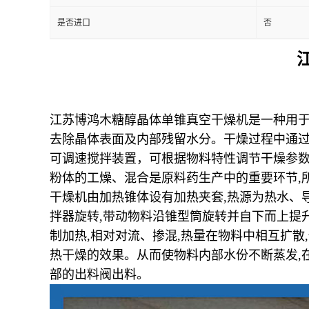
是否进口
否
江苏博鸿
木糖醇晶体单锥真空干燥机是一种用
去除晶体表面及内部残留水分。干燥过程中通
可调速搅拌装置，可根据物料特性调节干燥参
粉体的工燥、混合是原料药生产中的重要环节
,
干燥机
由加热锥体设有加热夹套
,
热源为热水、
拌器旋转
,
带动物料沿锥型筒旋转并自下而上提
制加热
,
相对对流、掺混
,
热量在物料中相互扩散
,
热干燥的效果。从而使物料内部水份不断蒸发
,
部的出料阀出料。