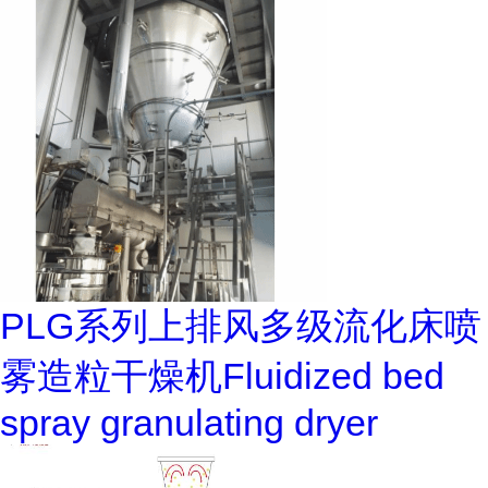
PLG系列上排风多级流化床喷
雾造粒干燥机Fluidized bed
spray granulating dryer