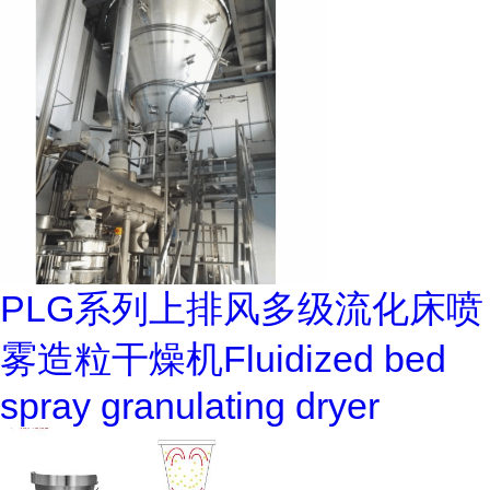
PLG系列上排风多级流化床喷
雾造粒干燥机Fluidized bed
spray granulating dryer