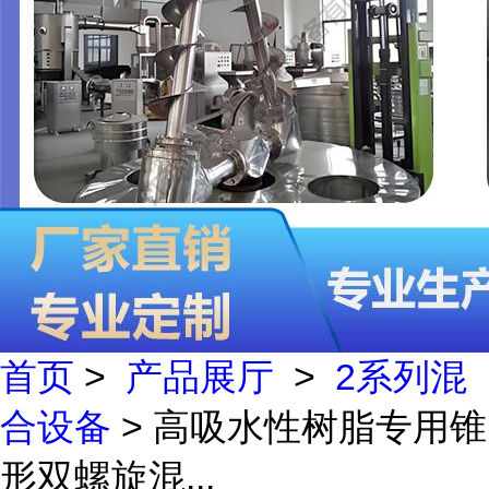
首页
>
产品展厅
>
2系列混
合设备
> 高吸水性树脂专用锥
形双螺旋混...