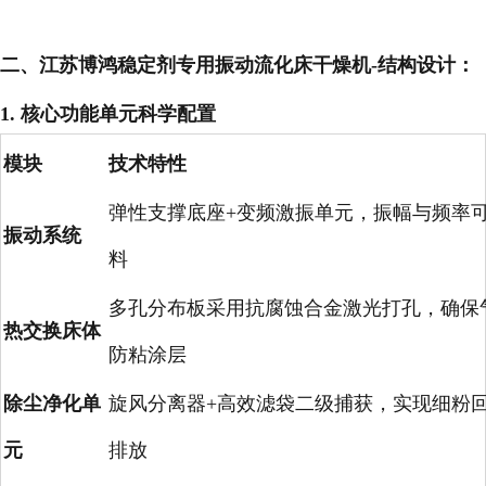
二、江苏博鸿
稳定剂专用振动流化床干燥机-
结构设计：
1. 核心功能单元科学配置
模块
技术特性
弹性支撑底座+变频激振单元，振幅与频率
振动系统
料
多孔分布板采用抗腐蚀合金激光打孔，确保
热交换床体
防粘涂层
除尘净化单
旋风分离器+高效滤袋二级捕获，实现细粉回
元
排放