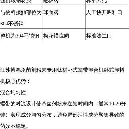
整机碳钢材质
翻板阀
标准入孔
与物料接触部位为
球面阀
人工快开叫料口
304不锈钢
整机为
304不锈钢
梅花错位阀
标准法兰口
江苏博鸿杀菌剂粉末专用钛材卧式螺带混合机卧式混料
机核心优势：
混合均匀性
螺带的对流设计使杀菌剂粉末在短时间内（通常10-20分
钟）实现成分均匀分布，避免局部活性成分聚集导致的
药效不稳定。