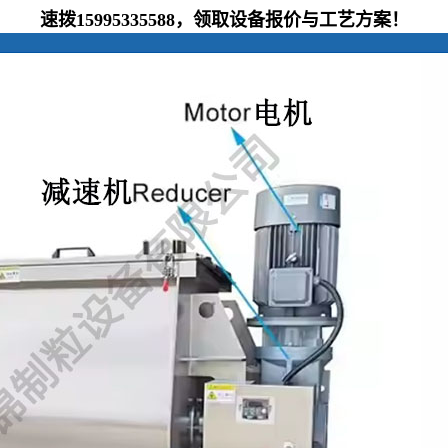
速拨15995335588，领取设备报价与工艺方案！