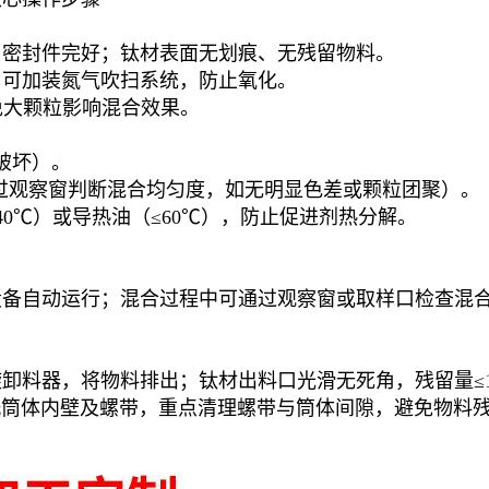
，密封件完好；钛材表面无划痕、无残留物料。
；可加装氮气吹扫系统，防止氧化。
免大颗粒影响混合效果。
械破坏）。
通过观察窗判断混合均匀度，如无明显色差或颗粒团聚）。
0℃）或导热油（≤60℃），防止促进剂热分解。
。
设备自动运行；混合过程中可通过观察窗或取样口检查混
卸料器，将物料排出；钛材出料口光滑无死角，残留量≤
清洗筒体内壁及螺带，重点清理螺带与筒体间隙，避免物料