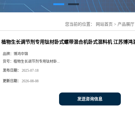
您当前的位置：
网站首页
>
产品展厅
卧式混料机 江苏博鸿混合设备
植物生长调节剂专用钛材卧式螺带混合机卧式混料机 江苏博鸿
品牌：
博鸿中锦
货号：
植物生长调节剂专用钛材卧...
发布日期：
2025-07-18
更新日期：
2026-08-08
发送咨询信息