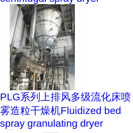
PLG系列上排风多级流化床喷
雾造粒干燥机Fluidized bed
spray granulating dryer