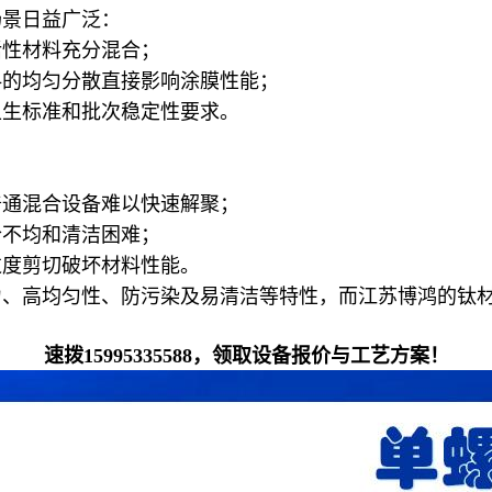
场景日益广泛：
活性材料充分混合；
料的均匀分散直接影响涂膜性能；
卫生标准和批次稳定性要求。
普通混合设备难以快速解聚；
合不均和清洁困难；
过度剪切破坏材料性能。
力、高均匀性、防污染及易清洁等特性，而江苏博鸿的钛
速拨15995335588，领取设备报价与工艺方案！