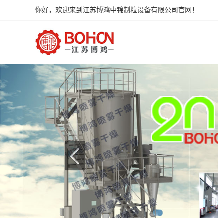
你好，欢迎来到江苏博鸿中锦制粒设备有限公司官网！