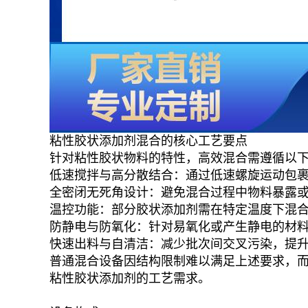
粘性胶状添加剂混合的核心工艺要点
针对粘性胶状物料的特性，高效混合需遵循以
低速搅拌与高分散结合：通过低速螺旋运动包
全密闭无死角设计：避免混合过程中物料暴露
温控功能：部分胶状添加剂需在特定温度下混
防静电与防氧化：针对易氧化或产生静电的材
快速出料与自清洁：减少批次间交叉污染，提
普通混合设备因结构限制难以满足上述要求，
粘性胶状添加剂的工艺需求。