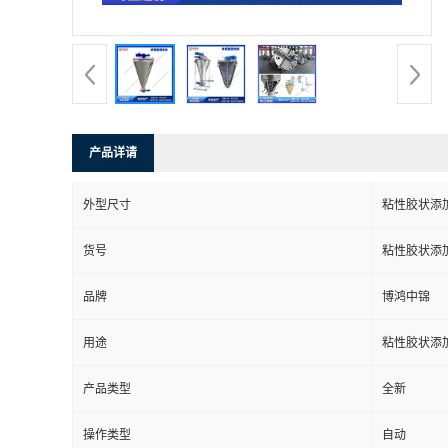
产品详请
外型尺寸
粘性胶状添
货号
粘性胶状添
品牌
博鸿中锦
用途
粘性胶状添
产品类型
全新
操作类型
自动