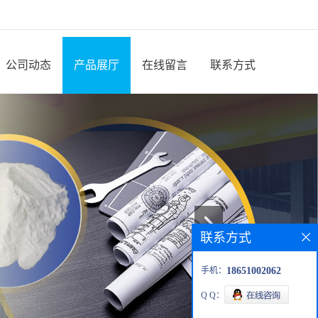
公司动态
产品展厅
在线留言
联系方式
联系方式
手机：
18651002062
Q Q：