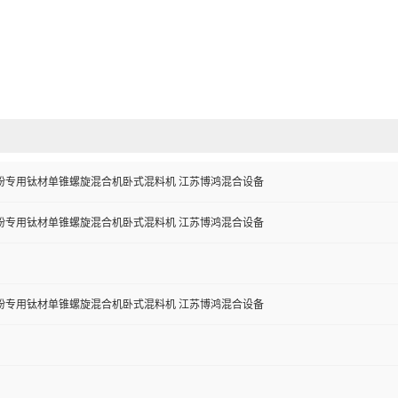
粉专用钛材单锥螺旋混合机卧式混料机 江苏博鸿混合设备
粉专用钛材单锥螺旋混合机卧式混料机 江苏博鸿混合设备
粉专用钛材单锥螺旋混合机卧式混料机 江苏博鸿混合设备