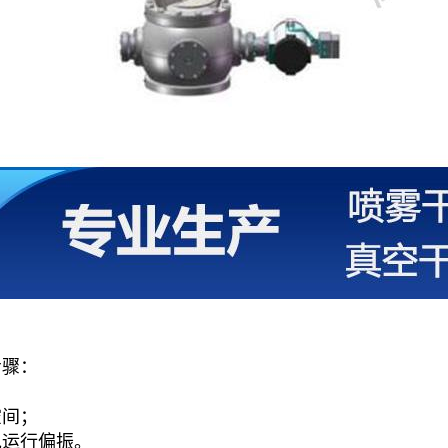
步骤：
空间；
免运行偏振。