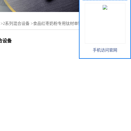
>
2系列混合设备
>
食品红枣奶粉专用钛材单锥螺旋混合机卧
合设备
手机访问官网