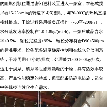
的阻燃剂颗粒通过密闭进料装置进入干燥室，在耙式搅
拌器15-25r/min的转速下均匀翻动，与70-90℃的热风直接
接触换热。干燥过程采用微负压操作（-50至-200Pa），
水分蒸发速率控制在1.0-1.8kg/(m2·h)。干燥后成品含水
率≤0.5%，颗粒完整度≥95%，粒径分布符合D90≤500μm
的标准要求。设备配备温度梯度控制和在线水分监测系
统，干燥周期4-7小时/批次，处理能力300-800kg/批次。
适用于溴系、磷系等阻燃剂颗粒的干燥，具有热效率较
高、产品性能稳定的特点，但需配备防静电措施，适合
中等规模连续化生产需求。