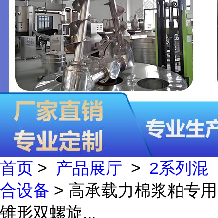
首页
>
产品展厅
>
2系列混
合设备
> 高承载力棉浆粕专用
锥形双螺旋...