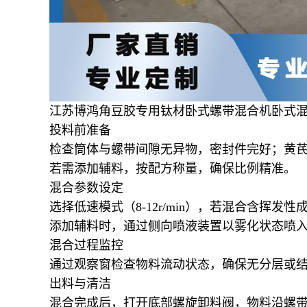
江苏博鸿角豆胶专用钛材卧式螺带混合机卧式
投料前准备
检查筒体与螺带间隙无异物，密封件完好；黄
若需添加辅料，按配方称量，确保比例精准。
混合参数设定
选择低速模式（8-12r/min），若混合含挥
添加辅料时，通过侧向喷液装置以雾化状态喷入，喷速
混合过程监控
通过观察窗检查物料流动状态，确保无分层或结块
出料与清洁
混合完成后，打开底部螺旋卸料阀，物料沿螺带