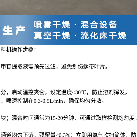
混料机操作步骤：
芪甲苷提取液需预先过滤，避免划伤螺带叶片。
发性成分，启动温控夹套，设定温度≤30℃，防止溶剂挥发。
控制在0.3-0.5L/min，确保均匀分散。
；混合时间通常为15-20分钟，可通过取样检测均匀度
通道均匀下落，残留量≤0.3%；立即用氮气吹扫筒体，