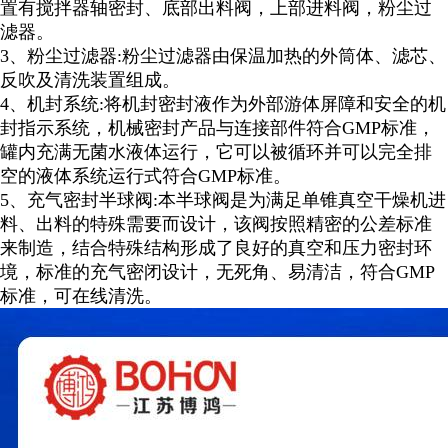
置有搅拌器轴密封、底部出料阀，上部进料阀，粉尘过
滤器。
3
、粉尘过滤器
:
粉尘过滤器由保温加热的外筒体、滤芯、
反吹及清洗装置组成。
4
、机封系统
:
将机封密封液作为外部游体屏障和安全的机
封指示系统，机械密封产品与连接部件符合
GMP
标准，
罐内充满无菌水液体运行，它可以被循环并可以完全排
空的液体系统运行式符合
GMP
标准。
5
、充气密封半球阀
:
本半球阀是为满足单锥真空干燥机进
料、出料的特殊需要而设计，该阀按照精密的公差标准
来制造，结合特殊结构形成了良好的真空和压力密封环
境，标准的充气密闭设计，无死角、易清洁，符合
GM
P
标准，可在线清洗
。