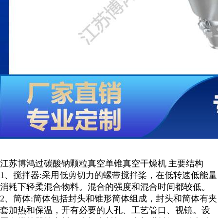
江苏博鸿
过碳酸钠颗粒
真空单锥
真空
干燥机
主要结构
1、
搅拌器
:
采用低剪切力的螺带搅拌桨，在低转速低能量
消耗下轻柔混合物料。混合的强度和混合时间都较低。
2
、筒体
:
筒体包括封头和锥形筒体组成，封头和筒体有夹
套加热和保温，开有必要的人孔、工艺管口、视镜。设