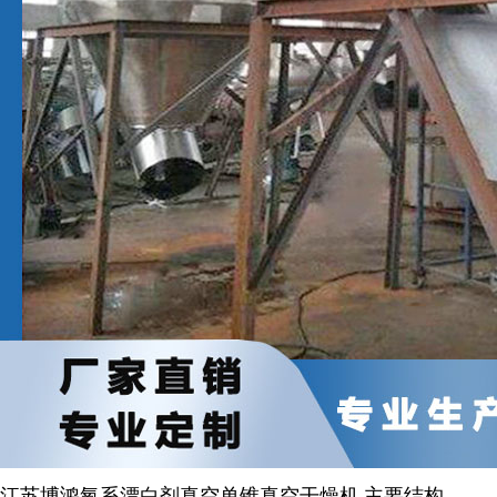
江苏博鸿
氧系漂白剂
真空单锥
真空
干燥机
主要结构