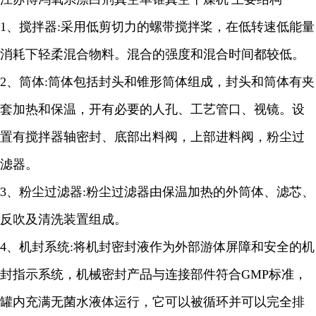
1、
搅拌器
:
采用低剪切力的螺带搅拌桨，在低转速低能量
消耗下轻柔混合物料。混合的强度和混合时间都较低。
2
、筒体
:
筒体包括封头和锥形筒体组成，封头和筒体有夹
套加热和保温，开有必要的人孔、工艺管口、视镜。设
置有搅拌器轴密封、底部出料阀，上部进料阀，粉尘过
滤器。
3
、粉尘过滤器
:
粉尘过滤器由保温加热的外筒体、滤芯、
反吹及清洗装置组成。
4
、机封系统
:
将机封密封液作为外部游体屏障和安全的机
封指示系统，机械密封产品与连接部件符合
GMP
标准，
罐内充满无菌水液体运行，它可以被循环并可以完全排