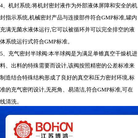
4
、机封系统
:
将机封密封液作为外部液体屏障和安全的机
封指示系统
,
机械密封产品与连接部件符合
GMP
标准
,
罐内
充满无菌水液体运行
,
它可以被循环并可以完全排空的液
体系统运行式符合
GMP
标准。
5
、充气密封半球阀
:
本半球阀是为满足单锥真空干燥机进
料、出料的特殊需要而设计
,
该阀按照精密的公差标准来
制造结合特殊结构形成了良好的真空和压力密封环境
,
标
准的充气密闭设计
,
无死角、易清洁
,
符合
GM
P
标准
,
可在
线清洗。