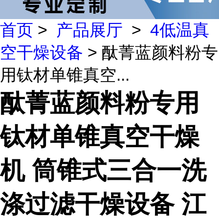
首页
>
产品展厅
>
4低温真
空干燥设备
> 酞菁蓝颜料粉专
用钛材单锥真空...
酞菁蓝颜料粉专用
钛材单锥真空干燥
机 筒锥式三合一洗
涤过滤干燥设备 江