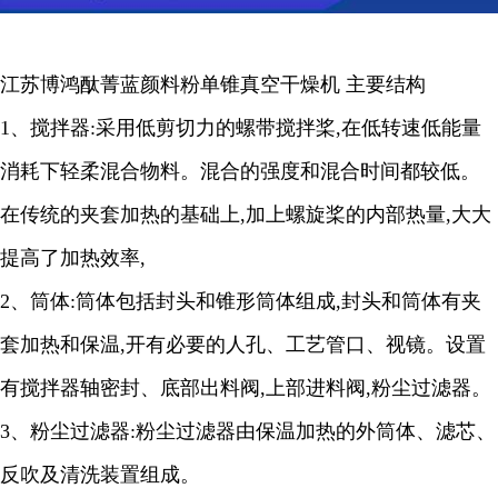
江苏博鸿
酞菁蓝颜料粉
单锥真空干燥机
主要结构
1、
搅拌器
:
采用低剪切力的螺带搅拌桨
,
在低转速低能量
消耗下轻柔混合物料。混合的强度和混合时间都较低。
在传统的夹套加热的基础上
,
加上螺旋桨的内部热量
,
大大
提高了加热效率
,
2
、筒体
:
筒体包括封头和锥形筒体组成
,
封头和筒体有夹
套加热和保温
,
开有必要的人孔、工艺管口、视镜。设置
有搅拌器轴密封、底部出料阀
,
上部进料阀
,
粉尘过滤器。
3
、粉尘过滤器
:
粉尘过滤器由保温加热的外筒体、滤芯、
反吹及清洗装置组成。