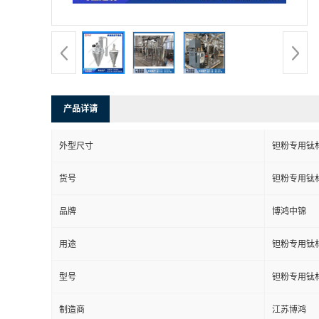
产品详请
外型尺寸
钽粉专用钛
货号
钽粉专用钛
品牌
博鸿中锦
用途
钽粉专用钛
型号
钽粉专用钛
制造商
江苏博鸿