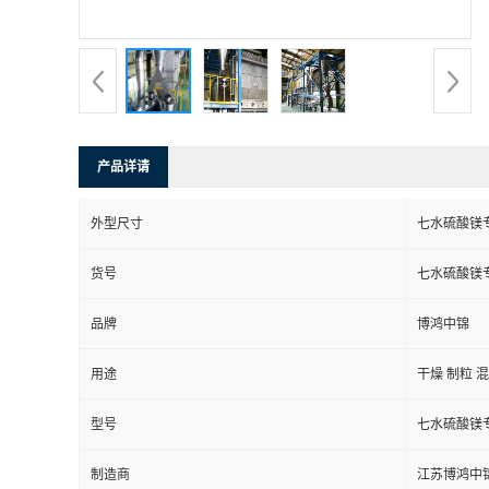
产品详请
外型尺寸
七水硫酸镁
货号
七水硫酸镁
品牌
博鸿中锦
用途
干燥 制粒 
型号
七水硫酸镁
制造商
江苏博鸿中