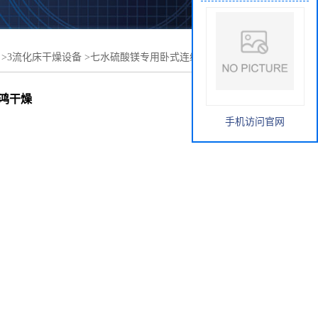
>
3流化床干燥设备
>
七水硫酸镁专用卧式连续流化床干燥
鸿干燥
手机访问官网