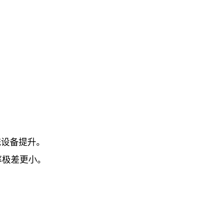
统设备提升
。
率极差更小
。