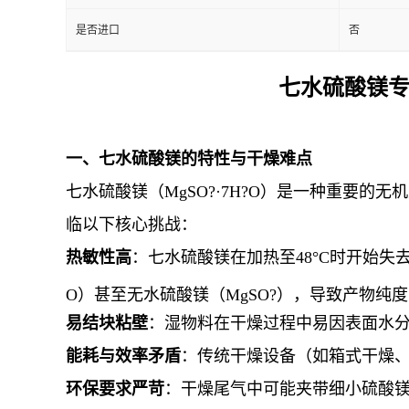
是否进口
否
七水硫酸镁专
一、七水硫酸镁的特性与干燥难点
七水硫酸镁（MgSO?·7H?O）是一种重要
临以下核心挑战：
热敏性高
：七水硫酸镁在加热至48°C时开始失去
O）甚至无水硫酸镁（MgSO?），导致产物纯
易结块粘壁
：湿物料在干燥过程中易因表面水
能耗与效率矛盾
：传统干燥设备（如箱式干燥
环保要求严苛
：干燥尾气中可能夹带细小硫酸镁