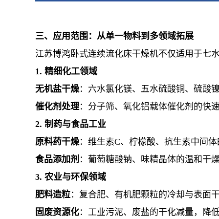
三、应用范围：从单一物料到多领域拓展
江苏博鸿卧式连续流化床干燥机不仅适用于七
1. 精细化工领域
无机盐干燥
：六水氯化镁、五水硫酸铜、硫酸
催化剂处理
：分子筛、氧化铝载体催化剂的快
2. 制药与食品工业
原料药干燥
：维生素C、柠檬酸、抗生素中间体
食品添加剂
：葡萄糖酸钠、味精晶体的温和干
3. 农业与环保领域
肥料造粒
：复合肥、有机肥颗粒的冷却与表面
固废资源化
：工业污泥、废盐的干化减量，降