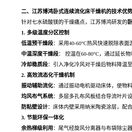
二、江苏博鸿卧式连续流化床干燥机的技术优
针对七水硫酸镁的干燥痛点，江苏博鸿研发的
1. 多级温度分区控制
低温预干燥段
：采用40-60°C热风快速脱除
中温深度干燥段
： 控温在60-80°C，通过
冷却稳质段
：引入净化冷风对干燥后物料降温至3
2. 高效流态化干燥机制
振动辅助流化
：通过振动电机驱动床体，使物料
均风布气系统
：多层多孔布风板结合导流叶片
防粘壁设计
：床体内壁采用纳米陶瓷涂层，配合
3. 节能环保一体化
余热梯级利用
：尾气经旋风分离器与布袋除尘