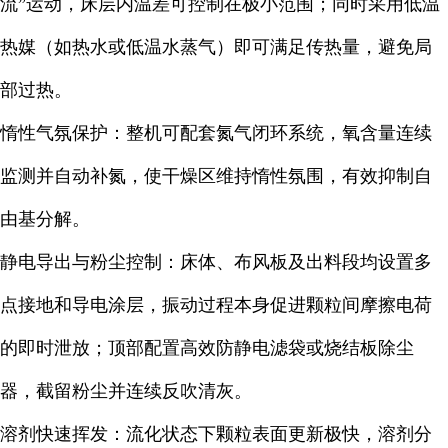
流”运动，床层内温差可控制在极小范围；同时采用低温
热媒（如热水或低温水蒸气）即可满足传热量，避免局
部过热。
惰性气氛保护：整机可配套氮气闭环系统，氧含量连续
监测并自动补氮，使干燥区维持惰性氛围，有效抑制自
由基分解。
静电导出与粉尘控制：床体、布风板及出料段均设置多
点接地和导电涂层，振动过程本身促进颗粒间摩擦电荷
的即时泄放；顶部配置高效防静电滤袋或烧结板除尘
器，截留粉尘并连续反吹清灰。
溶剂快速挥发：流化状态下颗粒表面更新极快，溶剂分