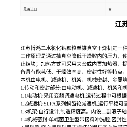
是否进口
否
江
江苏博鸿二水氯化钙颗粒单锥真空干燥机是一种专
工作原理是通过抽真空降低干燥腔内的压力，
止结块；加热方式可采用夹套或内置加热器，
备具有能耗低、干燥效率高、密封性好等特点
本机由电机、减速机、机架、机械密封、金属
1.
传动和密封部分
:
由电动机、减速机、机架和
1.1
电动机
:
采用变频调速电机
,
运转过程中可根据
1.2
减速机
:SLFA
系列斜齿轮减速机
,
运行平稳可
1.3
机架
:
自行设计
,
制造精度高。内设二副滚子轴
1.4
机械密封
:
单端面卫生型带接料冲洗腔
,
密封性