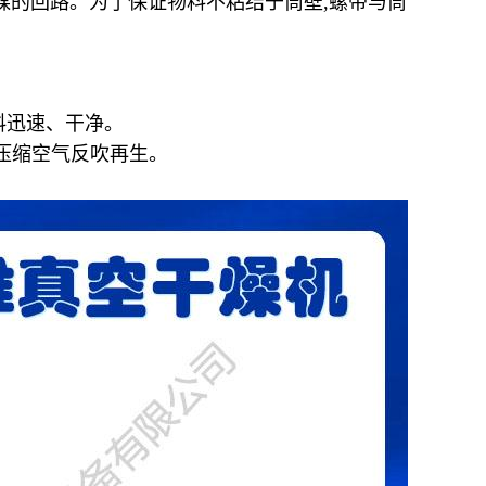
媒的回路。为了保证物料不粘结于筒壁
,
螺带与筒
料迅速、干净。
压缩空气反吹再生。