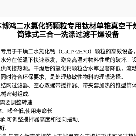
苏博鸿
二水氯化钙颗粒专用钛材单锥真空干
筒锥式三合一洗涤过滤干燥设备
用于干燥二水氯化钙（CaCl?·2H?O）颗粒的高效设
使水分在低温下快速蒸发，避免高温对物料性质的破坏。
提供间接热源。干燥后的氯化钙颗粒含水率显著降低，流
，同时符合环保要求，是处理热敏性物料的理想选择。
烧结网过滤器、空心双螺带搅拌器、带夹套加热的锥型筒
机械密封组成。
需要调整转速
靠、噪音低
,
使用寿命长
承
,
可调整搅拌器高度和径向摆动
,
好。