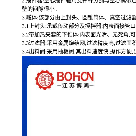
2.
搅拌器
:
空心搅拌轴用支撑杆分别与空心螺带
壁的间隙很小。
3.
罐体
:
该部分由上封头、圆锥筒体、真空过滤
3.1
上封头
:
承载传动部分及搅拌器
;
内表面接管口
3.2
带加热夹套的下锥体
:
内表面光滑、无死角
,
可
3.3
过滤器
:
采用金属烧结网
,
过滤精度高
,
过滤面
3.4
出料阀
:
采用抽板阀
,
其出料速度快
,
操作方便
,