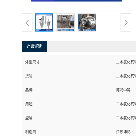
产品详请
外型尺寸
二水氯化钙
货号
二水氯化钙
品牌
博鸿中锦
用途
二水氯化钙
型号
二水氯化钙
制造商
江苏博鸿