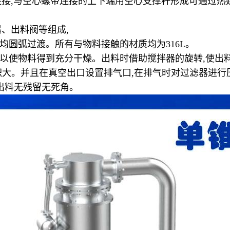
连接
,
与空心螺带连接的上下端用空心支撑杆形成可通过热
器、出料阀等组成
,
均圆弧过渡。所有与物料接触的材质均为
316L
。
以使物料得到充分干燥。出料时借助搅拌器的旋转
,
使出
积大。并且在真空出口设置排气口
,
在排气时对过滤器进行
出料无残留无死角。