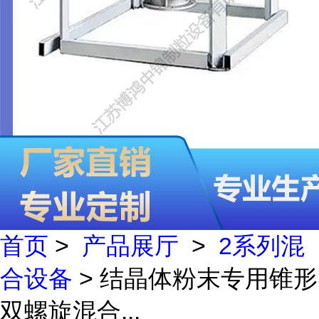
首页
>
产品展厅
>
2系列混
合设备
> 结晶体粉末专用锥形
双螺旋混合...