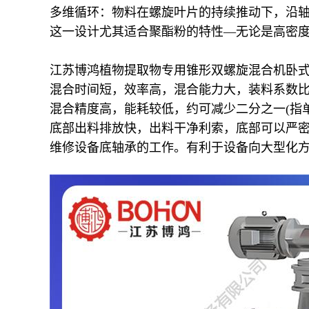
多维循环：物料在螺旋叶片的持续推动下，沿
这一设计尤其适合聚酯粉的特性—无论是高密度
江苏博鸿植物提取物专用锥形双螺旋混合机卧
混合时间短，效率高，混合能力大，装料系数比
混合精度高，能耗较低，约可减少二分之一(指
底部出料排放快，出料干净利索，底部可以严
维修设备底轴承的工作。有利于设备向大型化