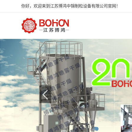
你好，欢迎来到江苏博鸿中锦制粒设备有限公司官网！