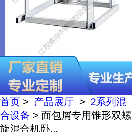
首页
>
产品展厅
>
2系列混
合设备
> 面包屑专用锥形双螺
旋混合机卧...