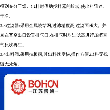
得到充分干燥。出料时借助搅拌器的旋转
,
使出料迅速、
干净。
3.3
过滤器
:
采用金属烧结网
,
过滤精度高
,
过滤面积大。并
且在真空出口设置排气口
,
在排气时对过滤器进行压缩空
气反吹再生。
3.4
出料阀
:
采用抽板阀
,
其出料速度快
,
操作方便
,
出料无残
留无死角。