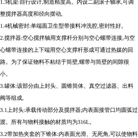
1.3
机架
:
自行设计
,
制造精度高。内设二副滚子轴承
,
可调
整搅拌器高度和径向摆动
,
1.4
机械密封
:
单端面卫生型带接料冲洗腔
,
密封性好。
2.
搅拌器
:
空心搅拌轴用支撑杆分别与空心螺带连接
,
与空
心螺带连接的上下端用空心支撑杆形成可通过热媒的回
路。为了保证物料不粘结于筒壁
,
螺带与筒壁的间隙很
小。
3.
罐体
:
该部分由上封头、圆锥筒体、真空过滤器、出料
阀等组成
,
3.1
上封头
:
承载传动部分及搅拌器
;
内表面接管口均圆弧过
渡。所有与物料接触的材质均为
316L
。
3.2
带加热夹套的下锥体
:
内表面光滑、无死角
,
可以使物料