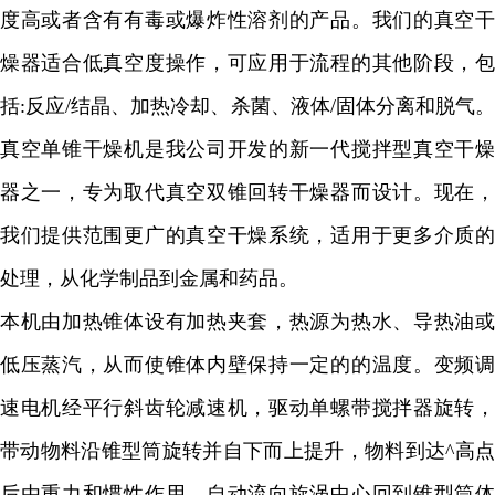
度高或者含有有毒或爆炸性溶剂的产品。我们的真空干
燥器适合低真空度操作，可应用于流程的其他阶段，包
括
:
反应
/
结晶、加热冷却、杀菌、液体
/
固体分离和脱气
真空单锥干燥机是我公司开发的新一代搅拌型真空干燥
器之一，专为取代真空双锥回转干燥器而设计。现在，
我们提供范围更广的真空干燥系统，适用于更多介质的
处理，从化学制品到金属和药品。
本机由加热锥体设有加热夹套，热源为热水、导热油或
低压蒸汽，从而使锥体内壁保持一定的的温度。变频调
速电机经平行斜齿轮减速机，驱动单螺带搅拌器旋转，
带动物料沿锥型筒旋转并自下而上提升，物料到达
^
高
后由重力和惯性作用，自动流向旋涡中心回到锥型筒体