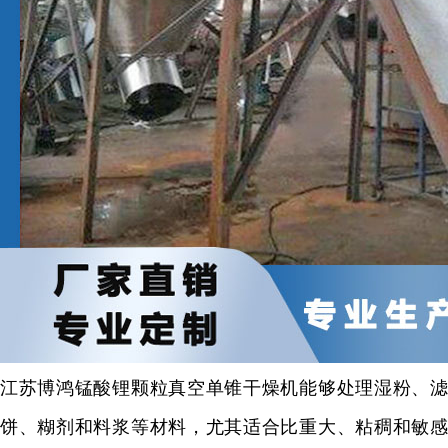
江苏博鸿
锰酸锂颗粒
真空单锥干燥机能够处理湿粉、
饼、糊剂和料浆等材料，尤其适合比重大、粘稠和敏感