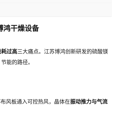
博鸿干燥设备
能耗过高
三大痛点。江苏博鸿创新研发的硫酸镁
、节能的路径。
部布风板通入可控热风，晶体在
振动推力与气流