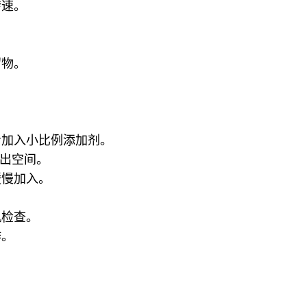
转速。
留物。
。
步加入小比例添加剂。
留出空间。
缓慢加入。
机检查。
作。