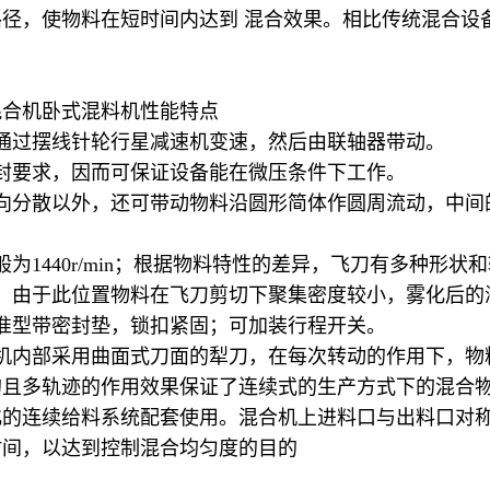
径，使物料在短时间内达到 混合效果。相比传统混合设
混合机卧式混料机性能特点
通过摆线针轮行星减速机变速，然后由联轴器带动。
封要求，因而可保证设备能在微压条件下工作。
向分散以外，还可带动物料沿圆形简体作圆周流动，中间
1440r/min；根据物料特性的差异，飞刀有多种形状
，由于此位置物料在飞刀剪切下聚集密度较小，雾化后的
准型带密封垫，锁扣紧固；可加装行程开关。
机内部采用曲面式刀面的犁刀，在每次转动的作用下，物
的且多轨迹的作用效果保证了连续式的生产方式下的混合
化的连续给料系统配套使用。混合机上进料口与出料口对
时间，以达到控制混合均匀度的目的