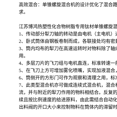
高效混合：单锥螺旋混合机的设计优化了混合路
求。
江苏博鸿热塑性化合物树脂专用钛材单锥螺旋
1、传动部分犁刀轴的转动是由电机（主电机）
2、卧式筒体由钢板卷制而成，各联接处均有密
3、筒内均布的犁刀在高速运转时对物料除了轴
用。
4、多层刀片的飞刀组与电机直连，标准转速一般为
5、在飞刀上方可增加雾化喷嘴，实现加液混合
6、筒侧开的方形门可作为观察和清理之用，标
7、此类型混合机亦可做成连续式混合机，混合
流，并与附近的犁刀作用的物料相结合。反复
续且按比例速度的给进原料，由此需结合自动
出料阀的开口大小来控制物料在筒体内的滞留