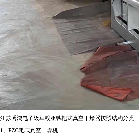
江苏博鸿电子级草酸亚铁
耙
式真空干燥器按照结构分类
1
、
PZG
耙式真空干燥机