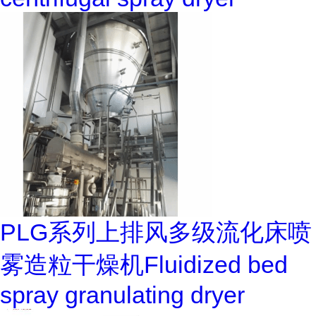
PLG系列上排风多级流化床喷
雾造粒干燥机Fluidized bed
spray granulating dryer