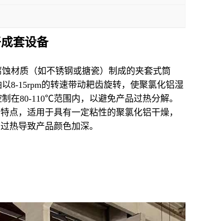
干成套设备
腐蚀材质（如不锈钢或搪瓷）制成的夹套式筒
-15rpm的转速带动耙齿旋转，使聚氯化铝湿
在80-110℃范围内，以避免产品过热分解。
的特点，适用于具有一定粘性的聚氯化铝干燥，
部过热导致产品颜色加深。